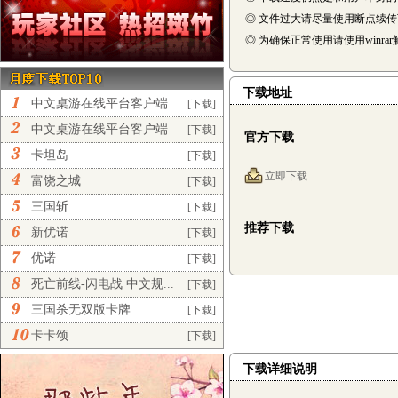
◎ 文件过大请尽量使用断点续
◎ 为确保正常使用请使用winra
下载地址
中文桌游在线平台客户端
[下载]
完...
中文桌游在线平台客户端
[下载]
官方下载
正...
卡坦岛
[下载]
立即下载
富饶之城
[下载]
三国斩
[下载]
推荐下载
新优诺
[下载]
优诺
[下载]
死亡前线-闪电战 中文规...
[下载]
三国杀无双版卡牌
[下载]
卡卡颂
[下载]
下载详细说明