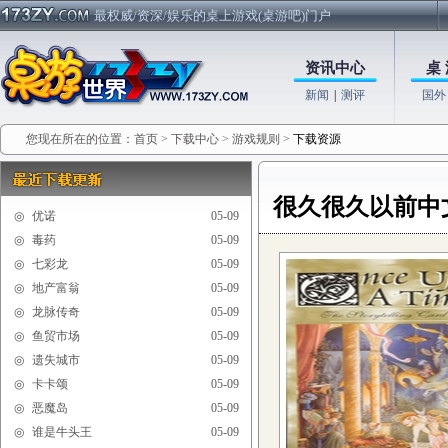
最权威/资深/娱乐的桌上游戏(桌游吧)门户
资讯中心
桌 
新闻
|
测评
国外
您现在所在的位置：
首页
>
下载中心
>
游戏规则
>
下载资源
很久很久以前中
◎
优诺
05-09
◎
毒药
05-09
◎
七彩龙
05-09
◎
地产富翁
05-09
◎
龙脉传奇
05-09
◎
鱼贸市场
05-09
◎
遗失城市
05-09
◎
卡卡颂
05-09
◎
恶魔岛
05-09
◎
谁是牛头王
05-09