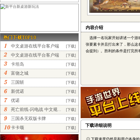
内容介绍
选择一名玩家开始讲述一个游戏
张要素卡并且打出来了，那么这
中文桌游在线平台客户端
[下载]
会提到）。胜利的条件是打完所
完...
中文桌游在线平台客户端
[下载]
正...
卡坦岛
[下载]
富饶之城
[下载]
三国斩
[下载]
新优诺
[下载]
优诺
[下载]
死亡前线-闪电战 中文规...
[下载]
三国杀无双版卡牌
[下载]
下载详细说明
卡卡颂
[下载]
◎ 下载速度仍然是和用户本身