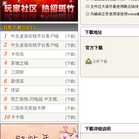
◎ 文件过大请尽量使用断点续
◎ 为确保正常使用请使用winra
下载地址
中文桌游在线平台客户端
[下载]
完...
中文桌游在线平台客户端
[下载]
官方下载
正...
卡坦岛
[下载]
立即下载
富饶之城
[下载]
三国斩
[下载]
新优诺
[下载]
优诺
[下载]
死亡前线-闪电战 中文规...
[下载]
三国杀无双版卡牌
[下载]
卡卡颂
[下载]
下载详细说明