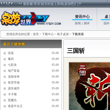
最权威/资深/娱乐的桌上游戏(桌游吧)门户
资讯中心
桌 
新闻
|
测评
国外
您现在所在的位置：
首页
>
下载中心
>
电子桌游
>
下载资源
三国斩
◎
优诺
05-09
◎
毒药
05-09
◎
七彩龙
05-09
◎
地产富翁
05-09
◎
龙脉传奇
05-09
◎
鱼贸市场
05-09
◎
遗失城市
05-09
◎
卡卡颂
05-09
◎
恶魔岛
05-09
◎
谁是牛头王
05-09