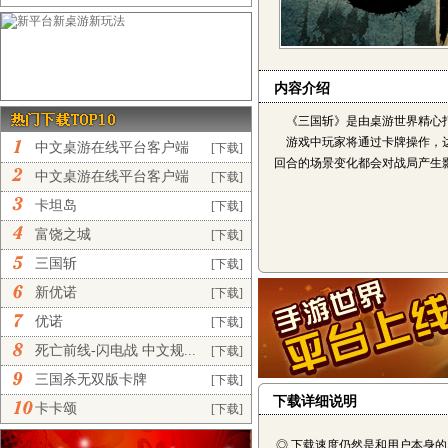
内容介绍
《三国斩》是由桌游世界精心打
游戏中玩家将通过卡牌操作，达到
中文桌游在线平台客户端
[下载]
回合的场景变化都会对战局产生
完...
中文桌游在线平台客户端
[下载]
正...
卡坦岛
[下载]
富饶之城
[下载]
三国斩
[下载]
新优诺
[下载]
优诺
[下载]
死亡前线-闪电战 中文规...
[下载]
三国杀无双版卡牌
[下载]
下载详细说明
卡卡颂
[下载]
◎ 下载速度仍然是和用户本身