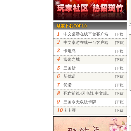
中文桌游在线平台客户端
[下载]
完...
中文桌游在线平台客户端
[下载]
正...
卡坦岛
[下载]
富饶之城
[下载]
三国斩
[下载]
新优诺
[下载]
优诺
[下载]
死亡前线-闪电战 中文规...
[下载]
三国杀无双版卡牌
[下载]
卡卡颂
[下载]