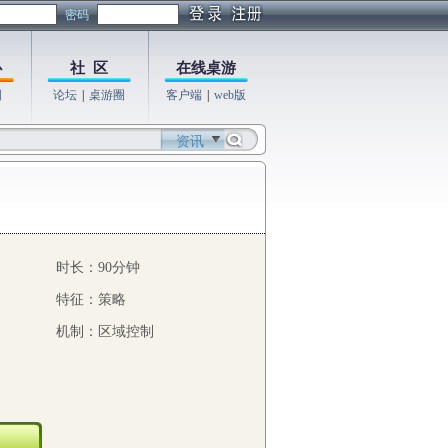
密码
心
社 区
在线桌游
图
论坛
|
桌游圈
客户端
|
web版
资讯
时长：90分钟
特征：策略
机制：区域控制