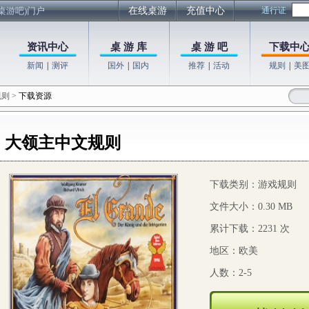
桌游吧)门户
在线桌游
充值中心
通行证
资讯中心
桌 游 库
桌 游 吧
下载中
新闻
|
测评
国外
|
国内
推荐
|
活动
规则
|
美
规则
>
下载资源
大领主中文规则
下载类别：游戏规则
文件大小：0.30 MB
累计下载：2231 次
地区：欧美
人数：2-5