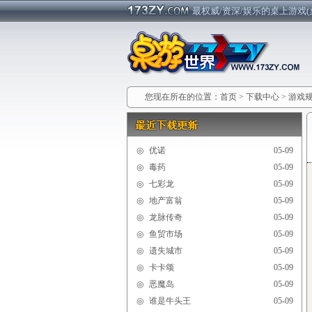
最权威/资深/娱乐的桌上游戏(
您现在所在的位置：
首页
>
下载中心
>
游戏
◎
优诺
05-09
◎
毒药
05-09
◎
七彩龙
05-09
◎
地产富翁
05-09
◎
龙脉传奇
05-09
◎
鱼贸市场
05-09
◎
遗失城市
05-09
◎
卡卡颂
05-09
◎
恶魔岛
05-09
◎
谁是牛头王
05-09