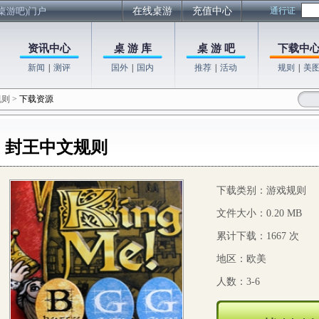
桌游吧)门户
在线桌游
充值中心
通行证
资讯中心
桌 游 库
桌 游 吧
下载中
新闻
|
测评
国外
|
国内
推荐
|
活动
规则
|
美
规则
>
下载资源
封王中文规则
下载类别：游戏规则
文件大小：0.20 MB
累计下载：1667 次
地区：欧美
人数：3-6