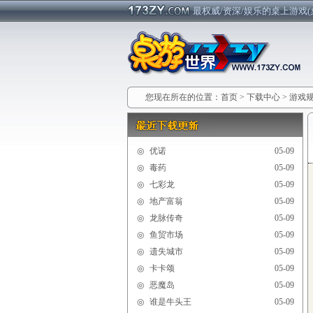
最权威/资深/娱乐的桌上游戏(
您现在所在的位置：
首页
>
下载中心
>
游戏
◎
优诺
05-09
◎
毒药
05-09
◎
七彩龙
05-09
◎
地产富翁
05-09
◎
龙脉传奇
05-09
◎
鱼贸市场
05-09
◎
遗失城市
05-09
◎
卡卡颂
05-09
◎
恶魔岛
05-09
◎
谁是牛头王
05-09