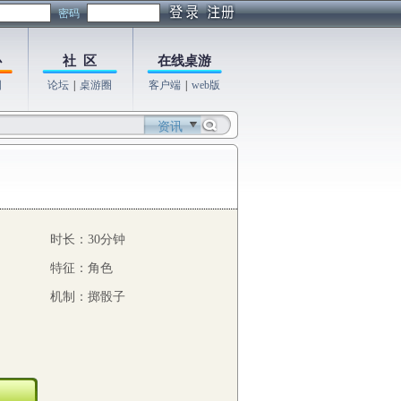
密码
心
社 区
在线桌游
图
论坛
|
桌游圈
客户端
|
web版
资讯
时长：30分钟
特征：角色
机制：掷骰子