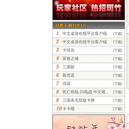
中文桌游在线平台客户端
[下载]
完...
中文桌游在线平台客户端
[下载]
正...
卡坦岛
[下载]
富饶之城
[下载]
三国斩
[下载]
新优诺
[下载]
优诺
[下载]
死亡前线-闪电战 中文规...
[下载]
三国杀无双版卡牌
[下载]
卡卡颂
[下载]