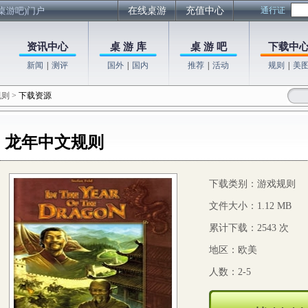
桌游吧)门户
在线桌游
充值中心
通行证
资讯中心
桌 游 库
桌 游 吧
下载中
新闻
|
测评
国外
|
国内
推荐
|
活动
规则
|
美
规则
>
下载资源
龙年中文规则
下载类别：游戏规则
文件大小：1.12 MB
累计下载：2543 次
地区：欧美
人数：2-5