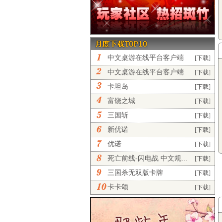
中文桌游在线平台客户端
[下载]
完...
中文桌游在线平台客户端
[下载]
正...
卡坦岛
[下载]
富饶之城
[下载]
三国斩
[下载]
新优诺
[下载]
优诺
[下载]
死亡前线-闪电战 中文规...
[下载]
三国杀无双版卡牌
[下载]
卡卡颂
[下载]