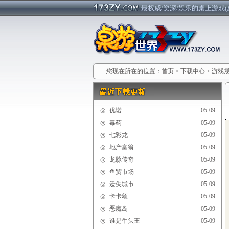
最权威/资深/娱乐的桌上游戏(
您现在所在的位置：
首页
>
下载中心
>
游戏
◎
优诺
05-09
◎
毒药
05-09
◎
七彩龙
05-09
◎
地产富翁
05-09
◎
龙脉传奇
05-09
◎
鱼贸市场
05-09
◎
遗失城市
05-09
◎
卡卡颂
05-09
◎
恶魔岛
05-09
◎
谁是牛头王
05-09