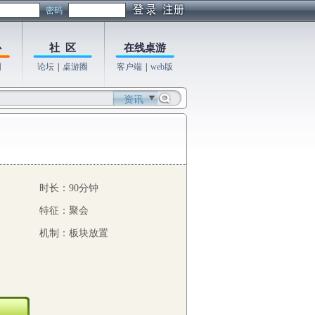
密码
心
社 区
在线桌游
图
论坛
|
桌游圈
客户端
|
web版
资讯
时长：90分钟
特征：聚会
机制：板块放置