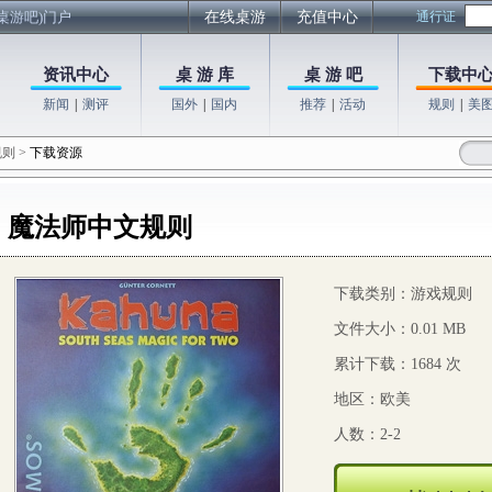
桌游吧)门户
在线桌游
充值中心
通行证
资讯中心
桌 游 库
桌 游 吧
下载中
新闻
|
测评
国外
|
国内
推荐
|
活动
规则
|
美
规则
>
下载资源
魔法师中文规则
下载类别：游戏规则
文件大小：0.01 MB
累计下载：1684 次
地区：欧美
人数：2-2