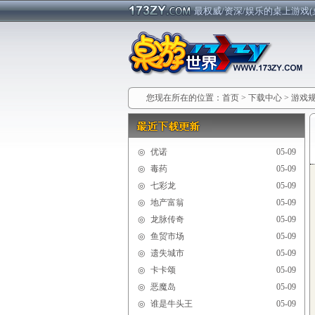
最权威/资深/娱乐的桌上游戏(
您现在所在的位置：
首页
>
下载中心
>
游戏
◎
优诺
05-09
◎
毒药
05-09
◎
七彩龙
05-09
◎
地产富翁
05-09
◎
龙脉传奇
05-09
◎
鱼贸市场
05-09
◎
遗失城市
05-09
◎
卡卡颂
05-09
◎
恶魔岛
05-09
◎
谁是牛头王
05-09