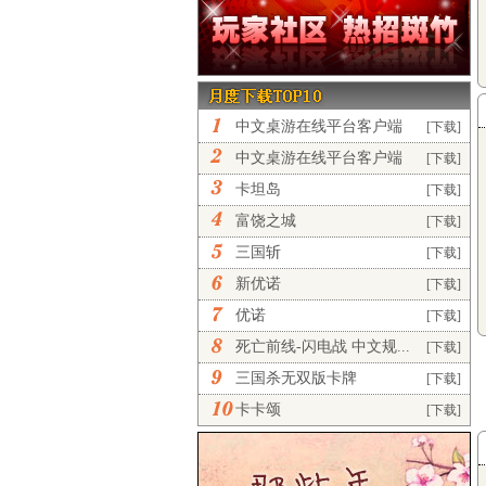
中文桌游在线平台客户端
[下载]
完...
中文桌游在线平台客户端
[下载]
正...
卡坦岛
[下载]
富饶之城
[下载]
三国斩
[下载]
新优诺
[下载]
优诺
[下载]
死亡前线-闪电战 中文规...
[下载]
三国杀无双版卡牌
[下载]
卡卡颂
[下载]