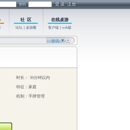
密码
心
社 区
在线桌游
图
论坛
|
桌游圈
客户端
|
web版
资讯
时长： 30分钟以内
特征：家庭
机制：手牌管理