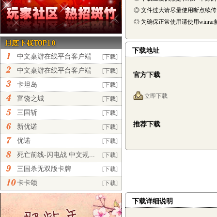
◎ 文件过大请尽量使用断点续
◎ 为确保正常使用请使用winra
下载地址
中文桌游在线平台客户端
[下载]
完...
中文桌游在线平台客户端
[下载]
官方下载
正...
卡坦岛
[下载]
立即下载
富饶之城
[下载]
三国斩
[下载]
推荐下载
新优诺
[下载]
优诺
[下载]
死亡前线-闪电战 中文规...
[下载]
三国杀无双版卡牌
[下载]
卡卡颂
[下载]
下载详细说明