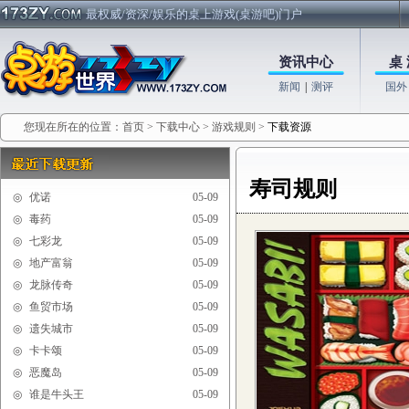
最权威/资深/娱乐的桌上游戏(桌游吧)门户
资讯中心
桌 
新闻
|
测评
国外
您现在所在的位置：
首页
>
下载中心
>
游戏规则
>
下载资源
寿司规则
◎
优诺
05-09
◎
毒药
05-09
◎
七彩龙
05-09
◎
地产富翁
05-09
◎
龙脉传奇
05-09
◎
鱼贸市场
05-09
◎
遗失城市
05-09
◎
卡卡颂
05-09
◎
恶魔岛
05-09
◎
谁是牛头王
05-09