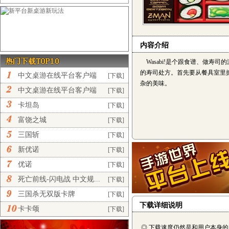
内容介绍
Wasabi!是个跟食谱、做寿
的寿司处方。首先要从餐具室里
中文桌游在线平台客户端
[下载]
杂的美味。
完...
中文桌游在线平台客户端
[下载]
正...
卡坦岛
[下载]
富饶之城
[下载]
三国斩
[下载]
新优诺
[下载]
优诺
[下载]
死亡前线-闪电战 中文规...
[下载]
三国杀无双版卡牌
[下载]
下载详细说明
卡卡颂
[下载]
◎ 下载速度仍然是和用户本身