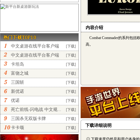
内容介绍
Combat Commader的
高。
中文桌游在线平台客户端
[下载]
完...
中文桌游在线平台客户端
[下载]
正...
卡坦岛
[下载]
富饶之城
[下载]
三国斩
[下载]
新优诺
[下载]
优诺
[下载]
死亡前线-闪电战 中文规...
[下载]
三国杀无双版卡牌
[下载]
下载详细说明
卡卡颂
[下载]
◎ 下载速度仍然是和用户本身