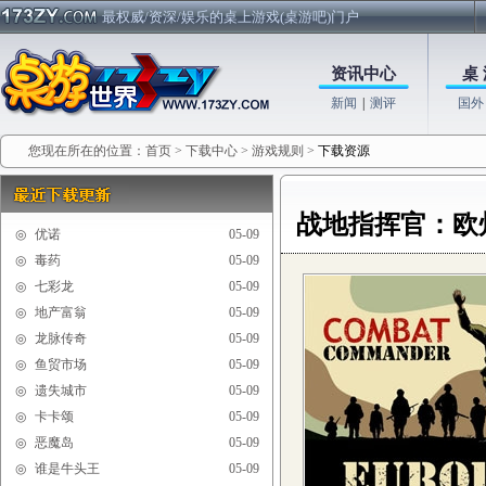
最权威/资深/娱乐的桌上游戏(桌游吧)门户
资讯中心
桌 
新闻
|
测评
国外
您现在所在的位置：
首页
>
下载中心
>
游戏规则
>
下载资源
战地指挥官：欧
◎
优诺
05-09
◎
毒药
05-09
◎
七彩龙
05-09
◎
地产富翁
05-09
◎
龙脉传奇
05-09
◎
鱼贸市场
05-09
◎
遗失城市
05-09
◎
卡卡颂
05-09
◎
恶魔岛
05-09
◎
谁是牛头王
05-09