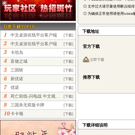
◎ 文件过大请尽量使用断点续
◎ 为确保正常使用请使用winra
下载地址
中文桌游在线平台客户端
[下载]
完...
中文桌游在线平台客户端
[下载]
官方下载
正...
卡坦岛
[下载]
立即下载
富饶之城
[下载]
三国斩
[下载]
推荐下载
新优诺
[下载]
优诺
[下载]
死亡前线-闪电战 中文规...
[下载]
三国杀无双版卡牌
[下载]
卡卡颂
[下载]
下载详细说明