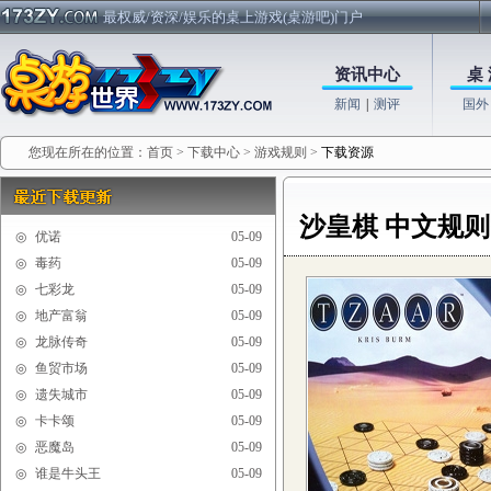
最权威/资深/娱乐的桌上游戏(桌游吧)门户
资讯中心
桌 
新闻
|
测评
国外
您现在所在的位置：
首页
>
下载中心
>
游戏规则
>
下载资源
沙皇棋 中文规则
◎
优诺
05-09
◎
毒药
05-09
◎
七彩龙
05-09
◎
地产富翁
05-09
◎
龙脉传奇
05-09
◎
鱼贸市场
05-09
◎
遗失城市
05-09
◎
卡卡颂
05-09
◎
恶魔岛
05-09
◎
谁是牛头王
05-09