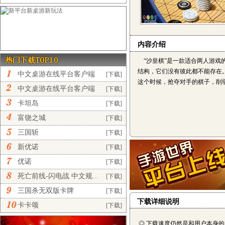
内容介绍
“沙皇棋”是一款适合两人游戏
结构，它们没有彼此都不能存在
中文桌游在线平台客户端
[下载]
这个时候，抢夺对手的棋子，削
完...
中文桌游在线平台客户端
[下载]
正...
卡坦岛
[下载]
富饶之城
[下载]
三国斩
[下载]
新优诺
[下载]
优诺
[下载]
死亡前线-闪电战 中文规...
[下载]
三国杀无双版卡牌
[下载]
下载详细说明
卡卡颂
[下载]
◎ 下载速度仍然是和用户本身