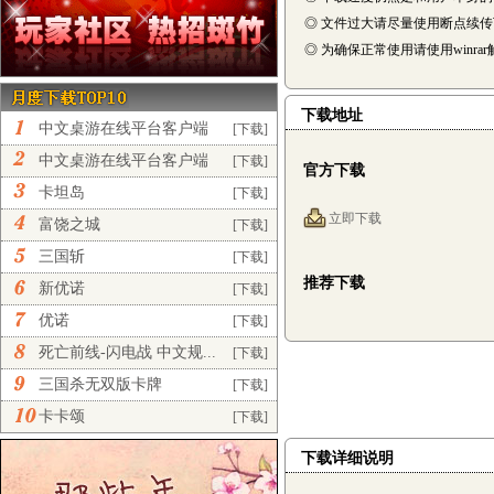
◎ 文件过大请尽量使用断点续
◎ 为确保正常使用请使用winra
下载地址
中文桌游在线平台客户端
[下载]
完...
中文桌游在线平台客户端
[下载]
官方下载
正...
卡坦岛
[下载]
立即下载
富饶之城
[下载]
三国斩
[下载]
推荐下载
新优诺
[下载]
优诺
[下载]
死亡前线-闪电战 中文规...
[下载]
三国杀无双版卡牌
[下载]
卡卡颂
[下载]
下载详细说明