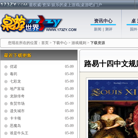
最权威/资深/娱乐的桌上游戏(桌游吧)门户
资讯中心
桌 
新闻
|
测评
国外
您现在所在的位置：
首页
>
下载中心
>
游戏规则
>
下载资源
路易十四中文规
◎
优诺
05-09
◎
毒药
05-09
◎
七彩龙
05-09
◎
地产富翁
05-09
◎
龙脉传奇
05-09
◎
鱼贸市场
05-09
◎
遗失城市
05-09
◎
卡卡颂
05-09
◎
恶魔岛
05-09
◎
谁是牛头王
05-09