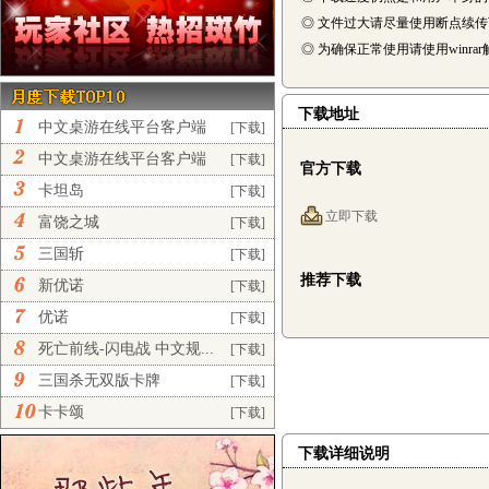
◎ 文件过大请尽量使用断点续
◎ 为确保正常使用请使用winra
下载地址
中文桌游在线平台客户端
[下载]
完...
中文桌游在线平台客户端
[下载]
官方下载
正...
卡坦岛
[下载]
立即下载
富饶之城
[下载]
三国斩
[下载]
推荐下载
新优诺
[下载]
优诺
[下载]
死亡前线-闪电战 中文规...
[下载]
三国杀无双版卡牌
[下载]
卡卡颂
[下载]
下载详细说明