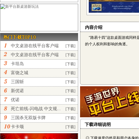
内容介绍
“路易十四”这款桌面游戏同样
的个人权利和影响的角逐。
中文桌游在线平台客户端
[下载]
完...
中文桌游在线平台客户端
[下载]
正...
卡坦岛
[下载]
富饶之城
[下载]
三国斩
[下载]
新优诺
[下载]
优诺
[下载]
死亡前线-闪电战 中文规...
[下载]
三国杀无双版卡牌
[下载]
下载详细说明
卡卡颂
[下载]
◎ 下载速度仍然是和用户本身