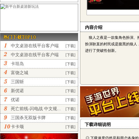
内容介绍
狼人之夜是一款集角色扮演、推
扮演耿直的村民或是腹黑的狼人
中文桌游在线平台客户端
[下载]
进行了突破性创新。
完...
中文桌游在线平台客户端
[下载]
正...
卡坦岛
[下载]
富饶之城
[下载]
三国斩
[下载]
新优诺
[下载]
优诺
[下载]
死亡前线-闪电战 中文规...
[下载]
三国杀无双版卡牌
[下载]
下载详细说明
卡卡颂
[下载]
◎ 下载速度仍然是和用户本身