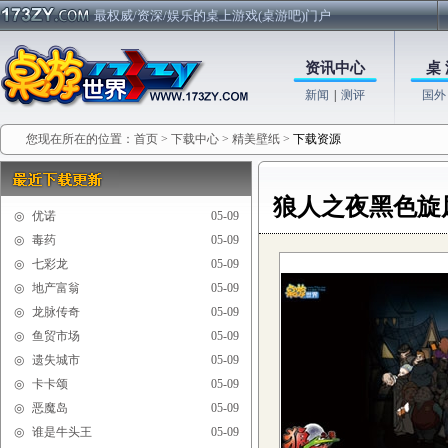
最权威/资深/娱乐的桌上游戏(桌游吧)门户
资讯中心
桌 
新闻
|
测评
国外
您现在所在的位置：
首页
>
下载中心
>
精美壁纸
>
下载资源
狼人之夜黑色旋
◎
优诺
05-09
◎
毒药
05-09
◎
七彩龙
05-09
◎
地产富翁
05-09
◎
龙脉传奇
05-09
◎
鱼贸市场
05-09
◎
遗失城市
05-09
◎
卡卡颂
05-09
◎
恶魔岛
05-09
◎
谁是牛头王
05-09