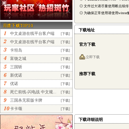
◎ 文件过大请尽量使用断点续
◎ 为确保正常使用请使用winra
下载地址
中文桌游在线平台客户端
[下载]
完...
中文桌游在线平台客户端
[下载]
官方下载
正...
卡坦岛
[下载]
立即下载
富饶之城
[下载]
三国斩
[下载]
推荐下载
新优诺
[下载]
优诺
[下载]
死亡前线-闪电战 中文规...
[下载]
三国杀无双版卡牌
[下载]
卡卡颂
[下载]
下载详细说明