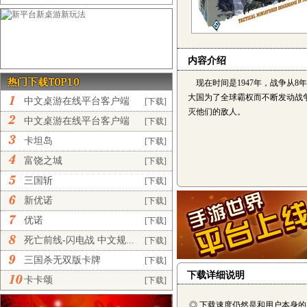
内容介绍
现在时间是1947年，战争从
大国为了全球霸权而不断发动战
中文桌游在线平台客户端
[下载]
灭他们的敌人。
完...
中文桌游在线平台客户端
[下载]
正...
卡坦岛
[下载]
富饶之城
[下载]
三国斩
[下载]
新优诺
[下载]
优诺
[下载]
死亡前线-闪电战 中文规...
[下载]
三国杀无双版卡牌
[下载]
下载详细说明
卡卡颂
[下载]
◎ 下载速度仍然是和用户本身