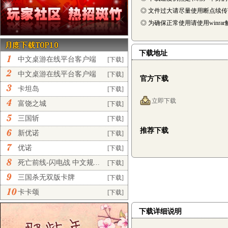
◎ 文件过大请尽量使用断点续
◎ 为确保正常使用请使用winra
下载地址
中文桌游在线平台客户端
[下载]
完...
中文桌游在线平台客户端
[下载]
官方下载
正...
卡坦岛
[下载]
立即下载
富饶之城
[下载]
三国斩
[下载]
推荐下载
新优诺
[下载]
优诺
[下载]
死亡前线-闪电战 中文规...
[下载]
三国杀无双版卡牌
[下载]
卡卡颂
[下载]
下载详细说明