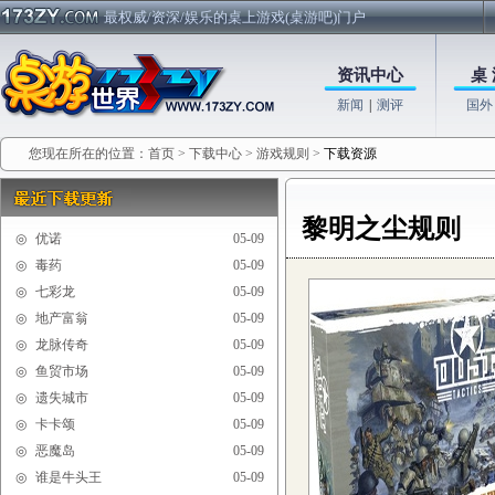
最权威/资深/娱乐的桌上游戏(桌游吧)门户
资讯中心
桌 
新闻
|
测评
国外
您现在所在的位置：
首页
>
下载中心
>
游戏规则
>
下载资源
黎明之尘规则
◎
优诺
05-09
◎
毒药
05-09
◎
七彩龙
05-09
◎
地产富翁
05-09
◎
龙脉传奇
05-09
◎
鱼贸市场
05-09
◎
遗失城市
05-09
◎
卡卡颂
05-09
◎
恶魔岛
05-09
◎
谁是牛头王
05-09