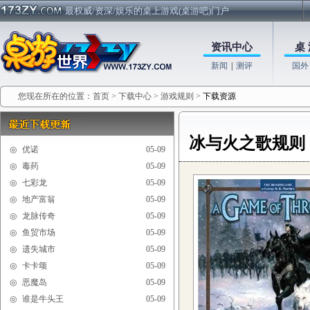
最权威/资深/娱乐的桌上游戏(桌游吧)门户
资讯中心
桌 
新闻
|
测评
国外
您现在所在的位置：
首页
>
下载中心
>
游戏规则
>
下载资源
冰与火之歌规则
◎
优诺
05-09
◎
毒药
05-09
◎
七彩龙
05-09
◎
地产富翁
05-09
◎
龙脉传奇
05-09
◎
鱼贸市场
05-09
◎
遗失城市
05-09
◎
卡卡颂
05-09
◎
恶魔岛
05-09
◎
谁是牛头王
05-09