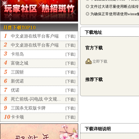
◎ 文件过大请尽量使用断点续
◎ 为确保正常使用请使用winra
下载地址
中文桌游在线平台客户端
[下载]
完...
中文桌游在线平台客户端
[下载]
官方下载
正...
卡坦岛
[下载]
立即下载
富饶之城
[下载]
三国斩
[下载]
推荐下载
新优诺
[下载]
优诺
[下载]
死亡前线-闪电战 中文规...
[下载]
三国杀无双版卡牌
[下载]
卡卡颂
[下载]
下载详细说明