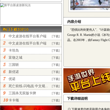
内容介绍
“恐惧比利剑更伤人”、“计谋就
George R. R. Martin的
中文桌游在线平台客户端
[下载]
品。在2003年，由Fantasy Flig
完...
中文桌游在线平台客户端
[下载]
正...
卡坦岛
[下载]
富饶之城
[下载]
三国斩
[下载]
新优诺
[下载]
优诺
[下载]
死亡前线-闪电战 中文规...
[下载]
三国杀无双版卡牌
[下载]
下载详细说明
卡卡颂
[下载]
◎ 下载速度仍然是和用户本身