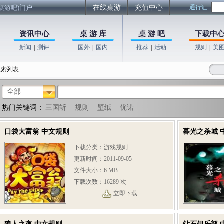
桌游吧)门户
在线桌游
充值中心
通行证
资讯中心
桌 游 库
桌 游 吧
下载中
新闻
|
测评
国外
|
国内
推荐
|
活动
规则
|
美
搜索列表
全部
热门关键词：
三国斩
规则
壁纸
优诺
口袋大富翁 中文规则
暮光之杀城 
下载分类：游戏规则
更新时间：2011-09-05
文件大小：6 MB
下载次数：16289 次
立即下载