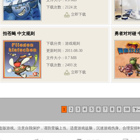
文件大小：0.9 MB
下载次数：2124 次
立即下载
拍苍蝇 中文规则
勇者对对碰 
下载分类：游戏规则
更新时间：2011-08-30
文件大小：0.7 MB
下载次数：2493 次
立即下载
1
2
3
4
5
6
7
8
9
10
下
盗版游戏。注意自我保护，谨防受骗上当。适度游戏益脑，沉迷游戏伤身。合理安排