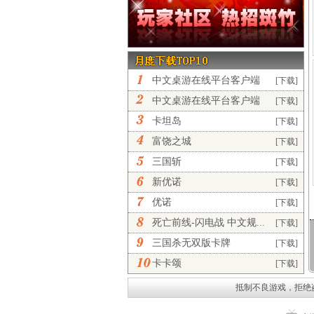
中文桌游在线平台客户端
[下载]
完...
中文桌游在线平台客户端
[下载]
正...
卡坦岛
[下载]
富饶之城
[下载]
三国斩
[下载]
新优诺
[下载]
优诺
[下载]
死亡前线-闪电战 中文规...
[下载]
三国杀无双版卡牌
[下载]
卡卡颂
[下载]
抵制不良游戏，拒绝