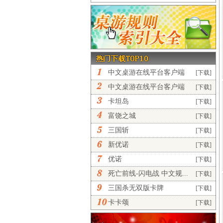
中文桌游在线平台客户端
[下载]
完...
中文桌游在线平台客户端
[下载]
正...
卡坦岛
[下载]
富饶之城
[下载]
三国斩
[下载]
新优诺
[下载]
优诺
[下载]
死亡前线-闪电战 中文规...
[下载]
三国杀无双版卡牌
[下载]
卡卡颂
[下载]