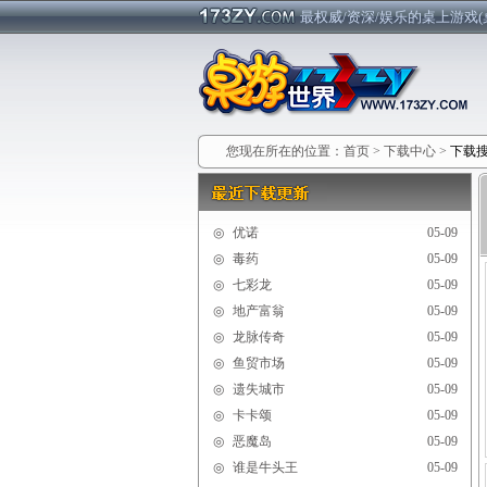
最权威/资深/娱乐的桌上游戏(
您现在所在的位置：
首页
>
下载中心
>
下载
◎
优诺
05-09
◎
毒药
05-09
◎
七彩龙
05-09
◎
地产富翁
05-09
◎
龙脉传奇
05-09
◎
鱼贸市场
05-09
◎
遗失城市
05-09
◎
卡卡颂
05-09
◎
恶魔岛
05-09
◎
谁是牛头王
05-09