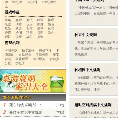
钟
90分钟
120分钟
120分钟以
上
“中国长城”是一款以中国长
游戏特征
世纪的中国。秦始皇统一中国
策略
益智
对抗
建设
推理
经营
动作
反应
家庭
角色
欢乐
聚会
合作
谈判
运气
语言
绘图
猜测
拼图
吹牛
种豆中文规则
记忆
投票
战争
探险
游戏机制
玩家在游戏中扮演菜农的角色，目
钱。卖菜的时候，玩家只能一
区域控制
拍卖出价
投机下注
卡
的菜量决...
牌驱动
道路规划
手牌管理
图案
识别
板块放置
商业模拟
行动点
分配
掷骰子
种植园中文规则
游戏版图上画的是位于地中海
式来种植和运输马略卡的水果
地分布种植，使得...
死亡前线-闪电战 中...
超时空对战棋中文规则
[下载]
开膛手杰克中文规则
[下载]
《超时空对战棋》是一款二人对