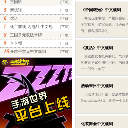
三国斩
[下载]
《帝国曙光》中文规则
新优诺
[下载]
优诺
每名玩家掌控一个星际强权，
[下载]
宇宙探索、扩军备武、议会政
死亡前线-闪电战 中文规...
[下载]
否，但各项武器的...
三国杀无双版卡牌
[下载]
卡卡颂
[下载]
《复活》中文规则
开膛手杰克中文规则
[下载]
穿过散发着呛鼻的死尸气味的
的解剖学家企图利用死尸的残
一个回合，你可...
浩劫末日中文规则
《浩劫末日》是一款战术性的版图
Neuroshima RPG。这是
化装舞会中文规则