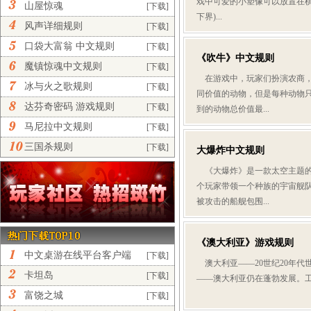
戏中可爱的小塑像可以放置在棋
山屋惊魂
[下载]
下界)...
风声详细规则
[下载]
口袋大富翁 中文规则
[下载]
《吹牛》中文规则
魔镇惊魂中文规则
[下载]
在游戏中，玩家们扮演农商，
冰与火之歌规则
[下载]
同价值的动物，但是每种动物
达芬奇密码 游戏规则
[下载]
到的动物总价值最...
马尼拉中文规则
[下载]
三国杀规则
[下载]
大爆炸中文规则
《大爆炸》是一款太空主题的
个玩家带领一个种族的宇宙舰
被攻击的船舰包围...
《澳大利亚》游戏规则
中文桌游在线平台客户端
[下载]
澳大利亚——20世纪20年代
正...
卡坦岛
[下载]
——澳大利亚仍在蓬勃发展。工业
富饶之城
[下载]