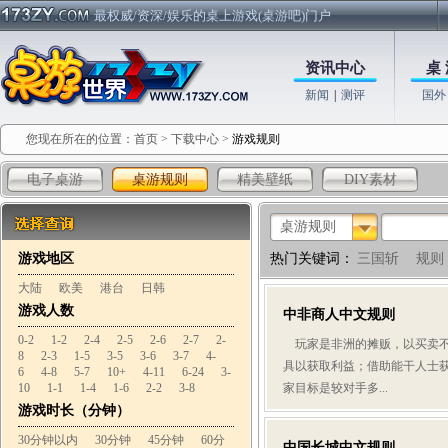
最权威/资深/娱乐的桌上游戏(桌游吧)门户
资讯中心
桌 
新闻
|
测评
国外
您现在所在的位置：
首页
>
下载中心
>
游戏规则
电子桌游
桌游规则
精美壁纸
DIY素材
桌游规则
游戏地区
热门关键词：
三国斩
规则
大陆
欧美
港台
日韩
游戏人数
中非商人中文规则
0-2
1-2
2-4
2-5
2-6
2-7
2-
玩家是非洲的摊贩，以买卖不
8
2-3
1-5
3-5
3-6
3-7
4-
具以获取利益；借助能干人士
6
4-8
5-7
10+
4-11
6-24
3-
10
1-1
1-4
1-6
2-2
3-8
家目标是较对手多...
游戏时长（分钟）
30分钟以内
30分钟
45分钟
60分
中国长城中文规则