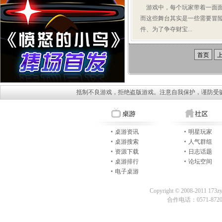
游戏中，每个玩家带着一面面
而这些舞台其实是一些需要冒
件、为了争夺财宝...
首页
抵制不良游戏，拒绝盗版游戏。注意自我保护，谨防受
桌游资讯
明星玩家
桌游搜索
人气群组
资源下载
日志话题
桌游排行
论坛空间
电子桌游
Copyright © 2008-2011 173z
合作电话：0571-87209