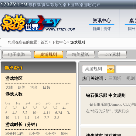
最权威/资深/娱乐的桌上游戏(桌游吧)门户
资讯中心
桌 
新闻
|
测评
国外
您现在所在的位置：
首页
>
下载中心
>
游戏规则
电子桌游
桌游规则
精美壁纸
DIY素材
桌游规则
游戏地区
热门关键词：
三国斩
规则
大陆
欧美
港台
日韩
游戏人数
钻石俱乐部 中文规则
0-2
1-2
2-4
2-5
2-6
2-7
2-
钻石俱乐部(Diamond Clu
8
2-3
1-5
3-5
3-6
3-7
4-
在“钻石俱乐部”，玩家们扮...
6
4-8
5-7
10+
4-11
6-24
3-
10
1-1
1-4
1-6
2-2
3-8
游戏时长（分钟）
30分钟以内
30分钟
45分钟
60分
遗失城市 游戏教程