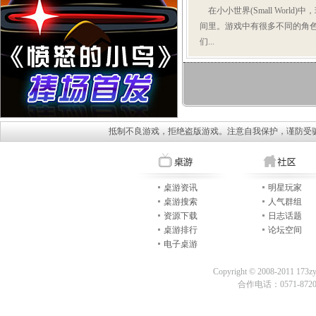
在小小世界(Small Worl
间里。游戏中有很多不同的角
们...
抵制不良游戏，拒绝盗版游戏。注意自我保护，谨防受
桌游资讯
明星玩家
桌游搜索
人气群组
资源下载
日志话题
桌游排行
论坛空间
电子桌游
Copyright © 2008-2011 173z
合作电话：0571-87209