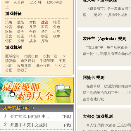
钟
90分钟
120分钟
120分钟以
上
《遗失城市》是一款由桌游世
游戏特征
乐。 游戏中一共有5个城市，每
策略
益智
对抗
建设
推理
经营
动作
反应
家庭
角色
欢乐
聚会
合作
谈判
运气
语言
绘图
猜测
拼图
吹牛
农庄主（Agricola）规则
记忆
投票
战争
探险
游戏机制
“农庄主”中，每个玩家都是
每一轮中，玩家只有两次动作机
区域控制
拍卖出价
投机下注
卡
牌驱动
道路规划
手牌管理
图案
识别
板块放置
商业模拟
行动点
分配
掷骰子
阿提卡 规则
在古希腊，欧洲文明的摇篮时
腊半岛的统治而相互争斗，并
监督者他们城...
死亡前线-闪电战 中...
大都会 游戏规则
[下载]
开膛手杰克中文规则
[下载]
令人惊叹的“大都会”正在沸