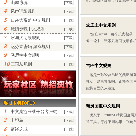
他们奢华的建筑，很多精美的建
山屋惊魂
[下载]
风声详细规则
[下载]
口袋大富翁 中文规则
[下载]
农庄主中文规则
魔镇惊魂中文规则
[下载]
“农庄主”中，每个玩家都是
冰与火之歌规则
[下载]
每一轮中，玩家只有两次动作机
达芬奇密码 游戏规则
[下载]
马尼拉中文规则
[下载]
三国杀规则
[下载]
古巴中文规则
这是一款经营岛民的战略游戏
独立、财富和影响。谁能在国
能将自己的人选送...
精灵国度中文规则
中文桌游在线平台客户端
[下载]
玩家于 Elfenland 精
正...
卡坦岛
[下载]
通工具，穿越不同地形，到访各个
富饶之城
[下载]