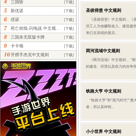
三国斩
[下载]
圣彼得堡 中文规则
新优诺
[下载]
优诺
《圣彼得堡》中文规则，《圣
[下载]
些工人为他赚取收入、建造建
死亡前线-闪电战 中文规...
[下载]
来已在游戏的最后...
三国杀无双版卡牌
[下载]
卡卡颂
[下载]
两河流域中文规则
开膛手杰克中文规则
[下载]
《两河流域》中文规则， “两
的建造、经营以及权力的你争我
铁路大亨 中文规则
“铁路大亨”和“蒸汽时代”“
者，所以某种程...
小小世界 中文规则