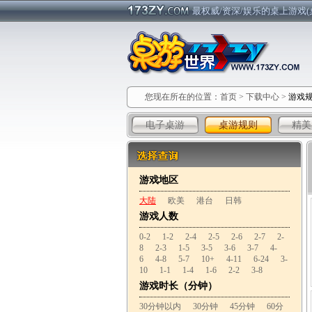
最权威/资深/娱乐的桌上游戏(
您现在所在的位置：
首页
>
下载中心
>
游戏
电子桌游
桌游规则
精美
游戏地区
大陆
欧美
港台
日韩
游戏人数
0-2
1-2
2-4
2-5
2-6
2-7
2-
8
2-3
1-5
3-5
3-6
3-7
4-
6
4-8
5-7
10+
4-11
6-24
3-
10
1-1
1-4
1-6
2-2
3-8
游戏时长（分钟）
30分钟以内
30分钟
45分钟
60分