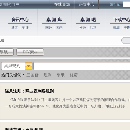
桌游吧)门户
在线桌游
充值中心
通行证
资讯中心
桌 游 库
桌 游 吧
下载中
新闻
|
测评
国外
|
国内
推荐
|
活动
规则
|
美
规则
壁纸
DIY素材
桌游规则
热门关键词：
三国斩
规则
壁纸
优诺
谋杀法则：拜占庭刺客规则
《Mr. M's 谋杀法则：拜占庭刺客》是一个以宫廷阴谋为背景的推理合作游戏。
一名玩家扮演神秘刺客Mr. M。他化身为黑暗宫廷中的一名人物，伺机进行刺杀...
魔法英雄：石泣 规则