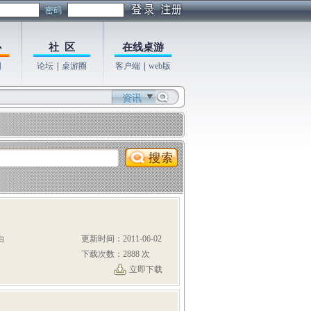
密码
心
社 区
在线桌游
图
论坛
|
桌游圈
客户端
|
web版
资讯
由
更新时间：2011-06-02
下载次数：2888 次
立即下载