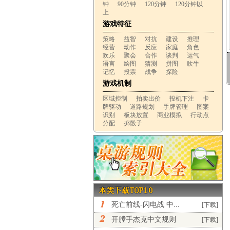
钟
90分钟
120分钟
120分钟以
上
游戏特征
策略
益智
对抗
建设
推理
经营
动作
反应
家庭
角色
欢乐
聚会
合作
谈判
运气
语言
绘图
猜测
拼图
吹牛
记忆
投票
战争
探险
游戏机制
区域控制
拍卖出价
投机下注
卡
牌驱动
道路规划
手牌管理
图案
识别
板块放置
商业模拟
行动点
分配
掷骰子
死亡前线-闪电战 中...
[下载]
开膛手杰克中文规则
[下载]