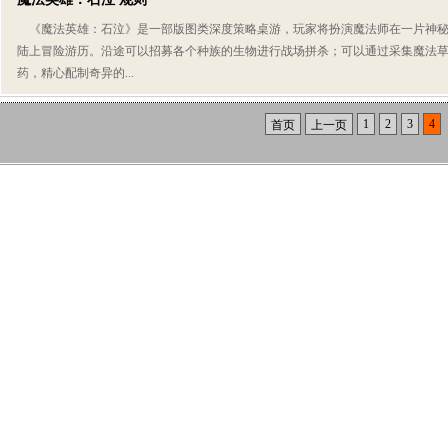
《魔法英雄：石泣》是一部版图类深度策略桌游，玩家将扮演魔法师在一片神
陆上冒险游历。沿途可以招募各个种族的生物进行战场拼杀；可以通过采集魔法
药，精心配制奇异的...
1
2
3
4
首页
上一页