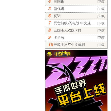
三国斩
[下载]
新优诺
[下载]
优诺
[下载]
死亡前线-闪电战 中文规...
[下载]
三国杀无双版卡牌
[下载]
卡卡颂
[下载]
开膛手杰克中文规则
[下载]