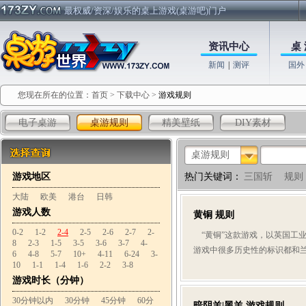
最权威/资深/娱乐的桌上游戏(桌游吧)门户
资讯中心
桌 
新闻
|
测评
国外
您现在所在的位置：
首页
>
下载中心
>
游戏规则
电子桌游
桌游规则
精美壁纸
DIY素材
桌游规则
游戏地区
热门关键词：
三国斩
规则
大陆
欧美
港台
日韩
游戏人数
黄铜 规则
0-2
1-2
2-4
2-5
2-6
2-7
2-
“黄铜”这款游戏，以英国工
8
2-3
1-5
3-5
3-6
3-7
4-
游戏中很多历史性的标识都和兰
6
4-8
5-7
10+
4-11
6-24
3-
10
1-1
1-4
1-6
2-2
3-8
游戏时长（分钟）
30分钟以内
30分钟
45分钟
60分
暗阴羊|黑羊 游戏规则