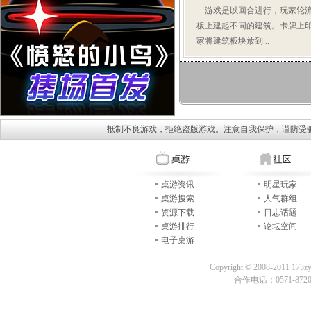
游戏是以回合进行，玩家轮流
板上建起不同的建筑。卡牌上
家将建筑板块放到...
抵制不良游戏，拒绝盗版游戏。注意自我保护，谨防受
桌游资讯
明星玩家
桌游搜索
人气群组
资源下载
日志话题
桌游排行
论坛空间
电子桌游
Copyright © 2008-2011 173z
合作电话：0571-87209