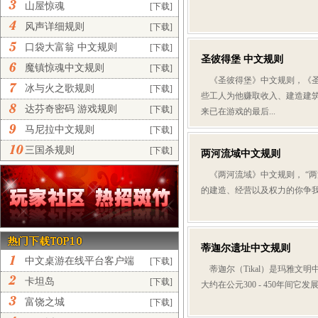
山屋惊魂
[下载]
风声详细规则
[下载]
口袋大富翁 中文规则
[下载]
圣彼得堡 中文规则
魔镇惊魂中文规则
[下载]
《圣彼得堡》中文规则，《圣
冰与火之歌规则
[下载]
些工人为他赚取收入、建造建
达芬奇密码 游戏规则
[下载]
来已在游戏的最后...
马尼拉中文规则
[下载]
三国杀规则
[下载]
两河流域中文规则
《两河流域》中文规则， “两
的建造、经营以及权力的你争我
蒂迦尔遗址中文规则
中文桌游在线平台客户端
[下载]
蒂迦尔（Tikal）是玛雅文明
正...
卡坦岛
[下载]
大约在公元300 - 450年间它
富饶之城
[下载]