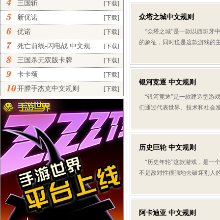
三国斩
[下载]
众塔之城中文规则
新优诺
[下载]
优诺
“众塔之城”是一款以西班牙
[下载]
的象征，同时也是这款游戏的主
死亡前线-闪电战 中文规...
[下载]
三国杀无双版卡牌
[下载]
卡卡颂
[下载]
银河竞逐 中文规则
开膛手杰克中文规则
[下载]
“银河竞逐”是一款建造型游
们通过代表世界、技术和社会
历史巨轮 中文规则
“历史年轮”这款游戏，是一
不是敌对性很强地去破坏别人的
阿卡迪亚 中文规则