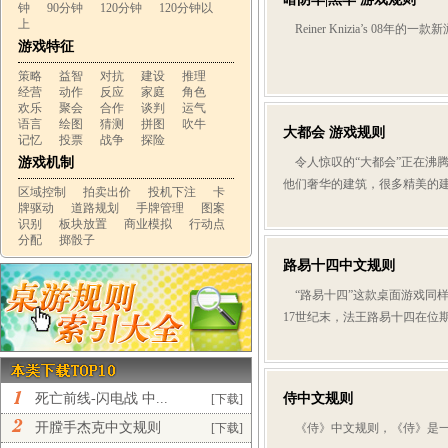
钟
90分钟
120分钟
120分钟以
上
Reiner Knizia’s 08年的一
游戏特征
策略
益智
对抗
建设
推理
经营
动作
反应
家庭
角色
欢乐
聚会
合作
谈判
运气
语言
绘图
猜测
拼图
吹牛
大都会 游戏规则
记忆
投票
战争
探险
游戏机制
令人惊叹的“大都会”正在沸
他们奢华的建筑，很多精美的建
区域控制
拍卖出价
投机下注
卡
牌驱动
道路规划
手牌管理
图案
识别
板块放置
商业模拟
行动点
分配
掷骰子
路易十四中文规则
“路易十四”这款桌面游戏同
17世纪末，法王路易十四在位期
死亡前线-闪电战 中...
侍中文规则
[下载]
开膛手杰克中文规则
[下载]
《侍》中文规则，《侍》是一