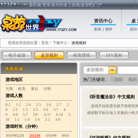
最权威/资深/娱乐的桌上游戏(桌游吧)门户
资讯中心
桌 
新闻
|
测评
国外
您现在所在的位置：
首页
>
下载中心
>
游戏规则
电子桌游
桌游规则
精美壁纸
DIY素材
桌游规则
游戏地区
热门关键词：
三国斩
规则
大陆
欧美
港台
日韩
游戏人数
《听音魔法谷》中文规则
0-2
1-2
2-4
2-5
2-6
2-7
2-
游戏开始前需先赋予摇摇筒神奇
8
2-3
1-5
3-5
3-6
3-7
4-
根据数字标示放入等量的小铁片并
6
4-8
5-7
10+
4-11
6-24
3-
10
1-1
1-4
1-6
2-2
3-8
游戏时长（分钟）
30分钟以内
30分钟
45分钟
60分
《过河拆桥》中文规则