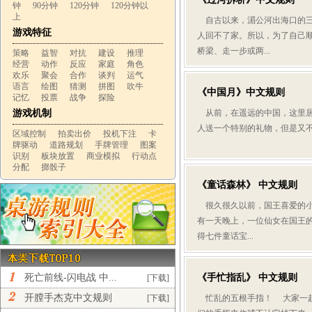
钟
90分钟
120分钟
120分钟以
上
自古以来，湄公河出海口的三
游戏特征
人回不了家。所以，为了自己
桥梁、走一步或两...
策略
益智
对抗
建设
推理
经营
动作
反应
家庭
角色
欢乐
聚会
合作
谈判
运气
语言
绘图
猜测
拼图
吹牛
《中国月》中文规则
记忆
投票
战争
探险
游戏机制
从前，在遥远的中国，这里居
人送一个特别的礼物，但是又不知
区域控制
拍卖出价
投机下注
卡
牌驱动
道路规划
手牌管理
图案
识别
板块放置
商业模拟
行动点
分配
掷骰子
《童话森林》 中文规则
很久很久以前，国王喜爱的小
有一天晚上，一位仙女在国王
得七件童话宝...
死亡前线-闪电战 中...
《手忙指乱》 中文规则
[下载]
开膛手杰克中文规则
[下载]
忙乱的五根手指！ 大家一起