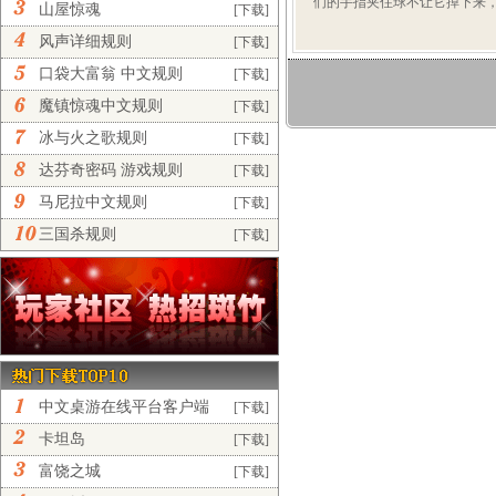
们的手指夹住球不让它掉下来，而
山屋惊魂
[下载]
风声详细规则
[下载]
口袋大富翁 中文规则
[下载]
魔镇惊魂中文规则
[下载]
冰与火之歌规则
[下载]
达芬奇密码 游戏规则
[下载]
马尼拉中文规则
[下载]
三国杀规则
[下载]
中文桌游在线平台客户端
[下载]
正...
卡坦岛
[下载]
富饶之城
[下载]